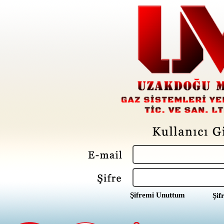
Şifremi Unuttum
Şif