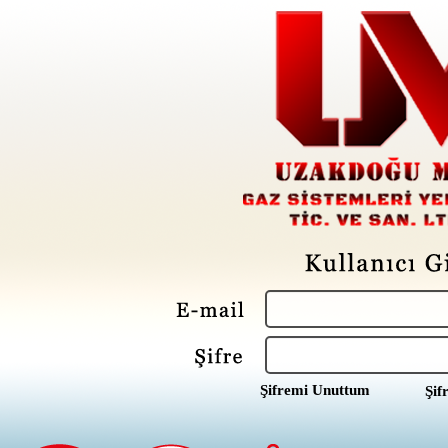
Şifremi Unuttum
Şif