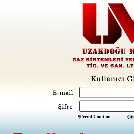
Şifremi Unuttum
Şif