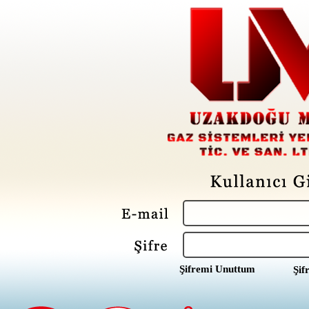
Şifremi Unuttum
Şif