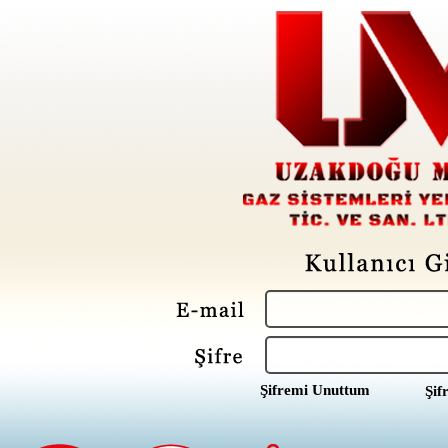
Şifremi Unuttum
Şif