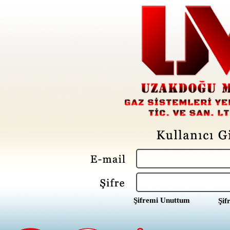
Şifremi Unuttum
Şif