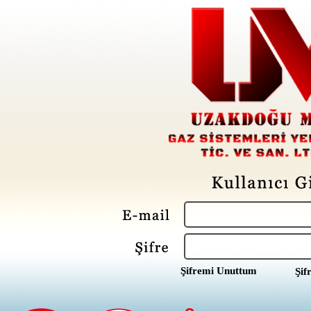
Şifremi Unuttum
Şif