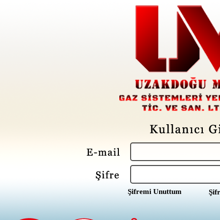
Şifremi Unuttum
Şif