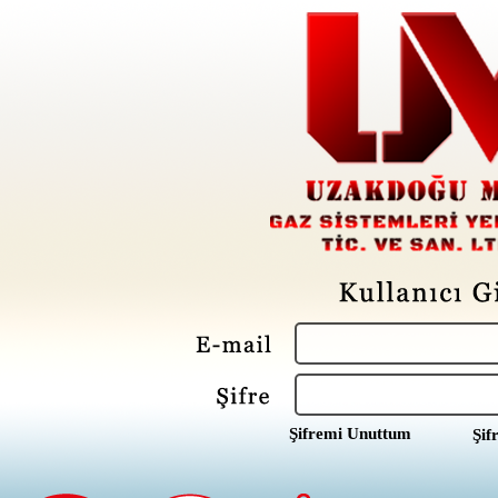
Şifremi Unuttum
Şif