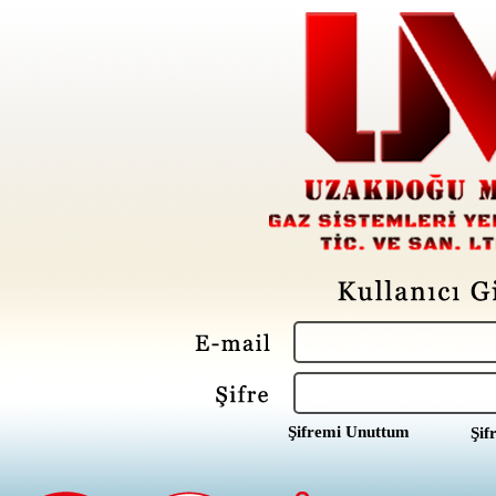
Şifremi Unuttum
Şif